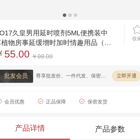
NO17久皇男用延时喷剂5ML便携装中
收
草植物房事延缓增时加时情趣用品（零
售限价98元）
￥55.00
￥98.00
批发会员
尊享批发价、一件代发、保密发
立即开通
货、在线客服
会员优惠
正品保障
保密发货
批发代发
产品详情
产品参数