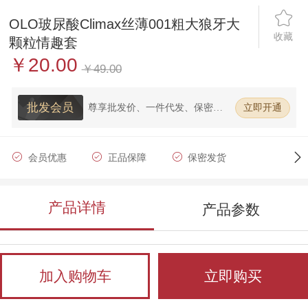
OLO玻尿酸Climax丝薄001粗大狼牙大
收藏
颗粒情趣套
￥20.00
￥49.00
批发会员
尊享批发价、一件代发、保密发
立即开通
货、在线客服
会员优惠
正品保障
保密发货
批发代发
产品详情
产品参数
加入购物车
立即购买